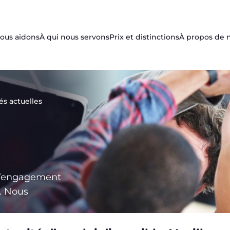
us aidons
À qui nous servons
Prix et distinctions
À propos de 
s actuelles
l’engagement
. Nous