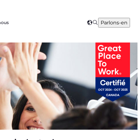
Search
Parlons-en
nous
Select
your
region